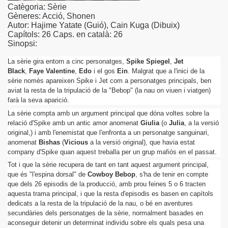
Catègoria: Sèrie
Gèneres: Acció, Shonen
Autor: Hajime Yatate (Guió), Cain Kuga (Dibuix)
Capítols: 26 Caps. en català: 26
Sinopsi:
La sèrie gira entorn a cinc personatges,
Spike Spiegel
,
Jet
Black
,
Faye Valentine
,
Edo
i el gos
Ein
. Malgrat que a l'inici de la
sèrie nomès apareixen Spike i Jet com a personatges principals, ben
aviat la resta de la tripulació de la "Bebop" (la nau on viuen i viatgen)
farà la seva aparició.
La sèrie compta amb un argument principal que dóna voltes sobre la
relació d'Spike amb un antic amor anomenat
Giulia
(o
Julia
, a la versió
original,) i amb l'enemistat que l'enfronta a un personatge sanguinari,
anomenat
Bishas
(
Vicious
a la versió original), que havia estat
company d'Spike quan aquest treballa per un grup mafiós en el passat.
Tot i que la sèrie recupera de tant en tant aquest argument principal,
que és "l'espina dorsal" de
Cowboy Bebop
, s'ha de tenir en compte
que dels 26 episodis de la producció, amb prou feines 5 o 6 tracten
aquesta trama principal, i que la resta d'episodis es basen en capítols
dedicats a la resta de la tripulació de la nau, o bé en aventures
secundàries dels personatges de la sèrie, normalment basades en
aconseguir detenir un determinat individu sobre els quals pesa una