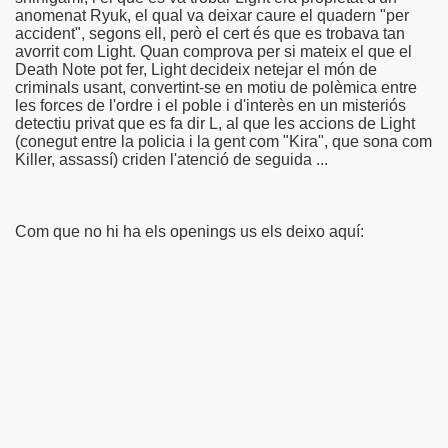
anomenat
Ryuk
,
el qual va deixar
caure
el quadern
"
per
accident
", segons
ell
,
però
el cert
és que
es
trobava
tan
avorrit
com
Light
.
Quan
comprova
per si
mateix el que
el
Death
Note
pot
fer,
Light
decideix
netejar el
món
de
criminals
usant
,
convertint-se en
motiu
de polèmica
entre
les
forces de l'ordre
i el
poble
i
d'interès en un
misteriós
detectiu
privat que
es
fa dir
L,
al
que les
accions
de Light
(
conegut
entre la policia
i
la gent
com
"
Kira
"
,
que sona
com
Killer
, assassí
)
criden l'
atenció
de seguida
...
Com que no hi ha els openings us els deixo aquí: