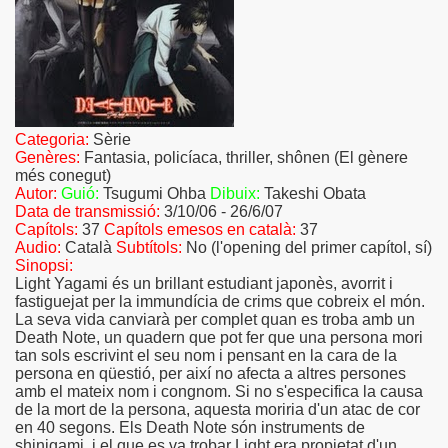
Categoria:
Sèrie
Genères:
Fantasia
,
policíaca
,
thriller, shônen
(El gènere
més conegut)
Autor:
Guió:
Tsugumi Ohba
Dibuix:
Takeshi Obata
Data de transmissió:
3/10/06 - 26/6/07
Capítols:
37
Capítols emesos en català:
37
Audio:
Català
Subtítols:
No (l'opening del primer capítol, sí)
Sinopsi:
Light
Yagami
és
un brillant
estudiant
japonès,
avorrit
i
fastiguejat
per la
immundícia
de crims que
cobreix
el món
.
La seva vida
canviarà
per complet
quan
es
troba
amb un
Death
Note
,
un quadern
que pot
fer que una
persona
mori
tan sols
escrivint el seu
nom
i
pensant en la cara de la
persona en qüestió, per així no afecta a altres persones
amb el mateix nom i congnom
.
Si
no
s'especifica
la causa
de la mort
de la
persona, aquesta
moriria
d'un atac de
cor
en 40
segons.
Els
Death
Note
són
instruments de
shinigami
,
i el que
es va trobar
Light
era
propietat
d'un