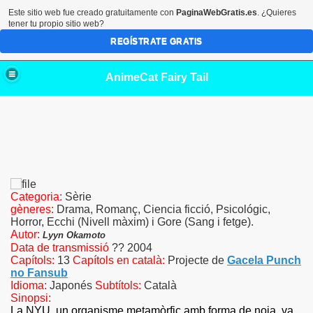
Este sitio web fue creado gratuitamente con
PaginaWebGratis.es
. ¿Quieres
tener tu propio sitio web?
REGÍSTRATE GRATIS
AnimeCat Fairy Tail
Categoria:
Sèrie
gèneres:
Drama, Romanç, Ciencia ficció, Psicológic,
Horror, Ecchi (Nivell màxim) i Gore (Sang i fetge).
Autor:
Lyyn Okamoto
Data de transmissió
?? 2004
Capítols:
13
Capítols en català:
Projecte de
Gacela Punch
no Fansub
Idioma:
Japonés
Subtítols:
Català
Sinopsi:
La NYU, un organisme metamòrfic amb forma de noia, va