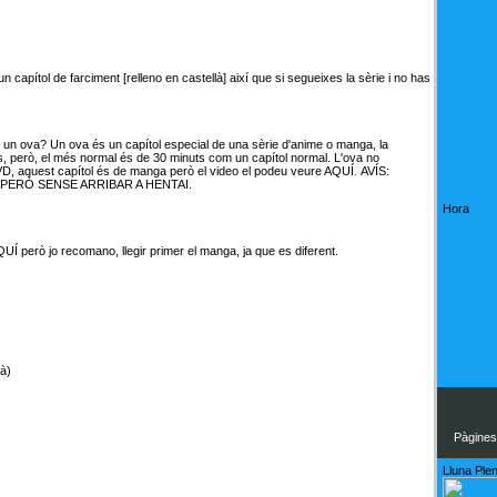
n capítol de farciment [relleno en castellà] així que si segueixes la sèrie i no has
 un ova? Un ova és un capítol especial de una sèrie d'anime o manga, la
res, però, el més normal és de 30 minuts com un capítol normal. L'ova no
DVD, aquest capítol és de manga però el video el podeu veure
AQUÍ
.
AVÍS:
 PERÒ SENSE ARRIBAR A HENTAI.
Hora
QUÍ
però jo recomano, llegir primer el manga, ja que es diferent.
à)
Pàgines
Lluna Plen