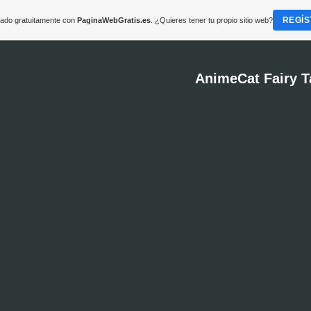
REGÍS
reado gratuitamente con
PaginaWebGratis.es
. ¿Quieres tener tu propio sitio web?
AnimeCat Fairy T