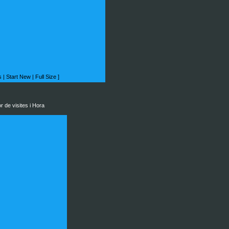
s
|
Start New
|
Full Size
]
 de visites i Hora