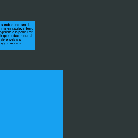
eu trobar un munt de
nime en català, si teniu
ggerència la podeu fer
ok que podeu trobar al
ot de la web o a
er@gmail.com.