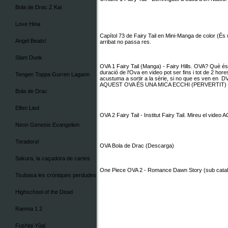
Bola de Drac Z Kai
Love Hina
Capítol 73 de Fairy Tail en Mini-Manga de color (És u
Angel Beats!
arribat no passa res.
Slam Dunk
OVA 1 Fairy Tail (Manga) - Fairy Hills. OVA? Què és
duració de l'Ova en video pot ser fins i tot de 2 ho
Tengen Toppa Gurren Lagann
acustuma a sortir a la sèrie, si no que es ven en 
AQUEST OVA ÉS UNA MICA ECCHI (PERVERTIT)
Bola de Drac
Elfen Lied
OVA 2 Fairy Tail - Institut Fairy Tail. Mireu el video
A
Neon Genesis Evangelion
Toradora!
OVA Bola de Drac (Descarga)
Sakura, la caçadora de cartes
One Piece OVA 2 - Romance Dawn Story (sub catal
Tsubasa les cròniques perdudes
Highschool of the Dead
Ranma 1 2
Fushigi Yûgi