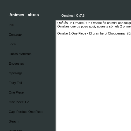
Animes i altres
Omakes i OVAS
Què és un Omake? Un Omake és un mini-capítol que 
Inici
Omakes que us poso aquí, aquests són els 2 primers o
Omake 1 One Piece - El gran heroi Chopperman (E
Contacte
Jocs
Lluites d'Animes
Enquestes
Openings
Fairy Tail
One Piece
One Piece TV
Cap. Perduts One Piece
Bleach