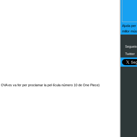
Ajuda per
millor mú
Segueix
Twitter
 OVA es va fer per proclamar la pel·lícula número 10 de One Piece)