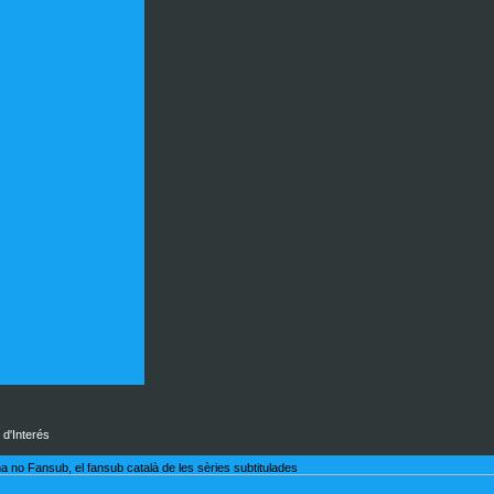
 d'Interés
a no Fansub, el fansub català de les sèries subtitulades