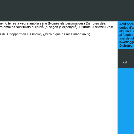
no té res a veure amb la sèrie (Només els personatges) Disfruteu dels
Aquí podr
makes subtitulats el català (el segon ja el penjaré). Disfruteu i relaxeu-vos!
sèries d'a
alguna su
s diu Chopperman el Omake, ¿Però a que és més maco així?)
al facebo
final de t
lawerlagg
Disfruteu!
Xat