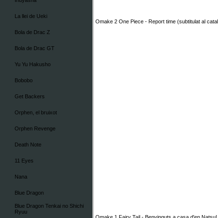
Inuyasha
La llei de Ueki
Omake 2 One Piece - Report time (subtitulat al cata
Bola de Drac Z
Bola de Drac GT
Yu Yu Hakusho
Bobobo
Get Backers
Orphen, el bruixot
Orphen Revenge
Death Note
11 Eyes
Nana
Blue Dragon
Blue Dragon Tenkai no Shichi
Ryuu
Omake 1 Fairy Tail - Benvinguts a casa d'en Natsu!