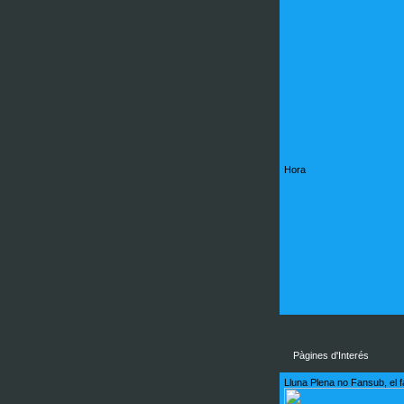
Hora
Pàgines d'Interés
Lluna Plena no Fansub, el f