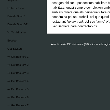
Inuyasha
desitgen oblidar, i posseeixen habilitat
habilitats, quasi sempre compleixen amb 
La llei de Ueki
amb els diners que els persegueix farà 
Bola de Drac Z
econòmica pel seu treball, pel que quasi
restaurant
Honky Tonk
del seu "amic"
Pa
Bola de Drac GT
Get Backers para contractar-los
Yu Yu Hakusho
Bobobo
Avui hi havia 133 visitantes (182 clics a subpági
Get Backers
=> Get Backers 1
=> Get Backers 2
=> Get Backers 3
=> Get Backers 4
=> Get Backers 5
=> Get Backers 6
=> Get Backers 7