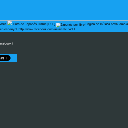
Varis
Curs de Japonés Online [ESP]
Pàgina de música nova, amb act
 i en espanyol. http://www.facebook.com/musicaNEWJJ
acebook i