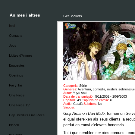
Animes i altres
Get Backers
Inici
Contacte
Jocs
Lluites d'Animes
Enquestes
Openings
Fairy Tail
Categoria:
Sèrie
Gèneres
: Aventura, comèdia, misteri, sobrenatu
Autor:
Yuyu Aoki
One Piece
Data de transmissió:
5/11/2002 - 20/9/2003
Capítols:
49
Capítols en català:
49
Audio:
Català
Subtítols:
No
One Piece TV
Sinopsi:
Ginji Amano
i
Ban Midō
, formen un Serv
Cap. Perduts One Piece
el qual ofereixen als seus clients la re
perdut en canvi d'elevats honoraris.
Bleach
Tot i que semblen ser xics comuns i cor