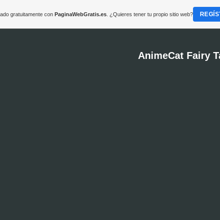
REGÍS
reado gratuitamente con
PaginaWebGratis.es
. ¿Quieres tener tu propio sitio web?
AnimeCat Fairy T