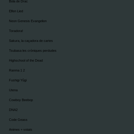
Bola de Drac
Elfen Lied
Neon Genesis Evangelion
Toradora!
Sakura, la caçadora de cartes
Tsubasa les cròniques perdudes
Highschool of the Dead
Ranma 1 2
Fushigi Yûgi
Utena
Cowboy Beebop
DNA2
Code Geass
Animes + votats