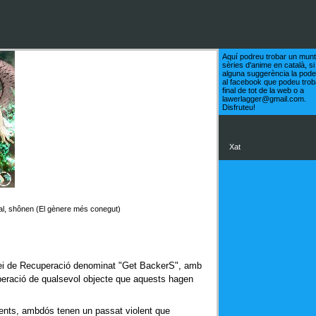
Aquí podreu trobar un munt
sèries d'anime en català, si
alguna suggerència la pode
al facebook que podeu trob
final de tot de la web o a
lawerlagger@gmail.com.
Disfruteu!
Xat
ral, shônen
(El gènere més conegut)
ei de Recuperació denominat "Get BackerS", amb
cuperació de qualsevol objecte que aquests hagen
rents, ambdós tenen un passat violent que