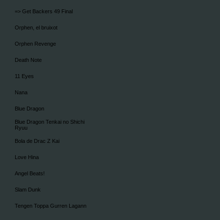
=> Get Backers 49 Final
Orphen, el bruixot
Orphen Revenge
Death Note
11 Eyes
Nana
Blue Dragon
Blue Dragon Tenkai no Shichi
Ryuu
Bola de Drac Z Kai
Love Hina
Angel Beats!
Slam Dunk
Tengen Toppa Gurren Lagann