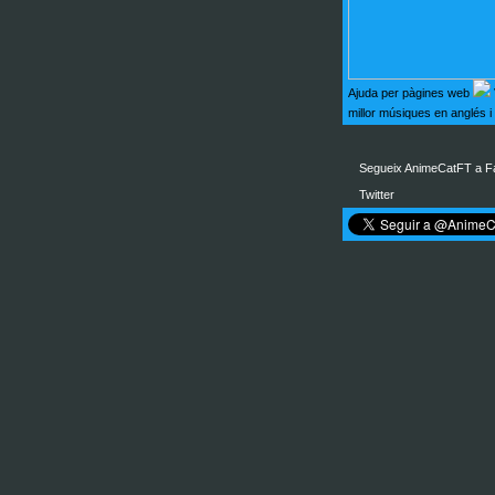
Ajuda per pàgines web
millor músiques en anglés
Segueix AnimeCatFT a F
Twitter