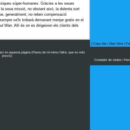
s físiques súper-humanes. Gràcies a les seues
la seua missió, no obstant això, la dolenta sort
que, generalment, no reben compensació
 sempre se'ls trobarà demanant menjar gratis en el
ul Wan
. Allí és on es dirigeixen els clients dels
[
Copy this
|
Start New
|
Ful
nas) en aquesta pàgina (Paseu de mi mireu l'altre, que es més
precís)
Contador de visites i Hor