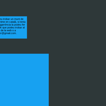
eu trobar un munt de
nime en català, si teniu
ggerència la podeu fer
ok que podeu trobar al
ot de la web o a
er@gmail.com.