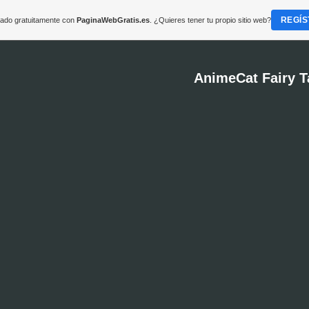
REGÍS
reado gratuitamente con
PaginaWebGratis.es
. ¿Quieres tener tu propio sitio web?
AnimeCat Fairy T