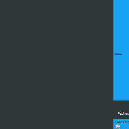
Hora
Pàgines
Lluna Plen