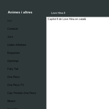
Animes i altres
Love Hina 8
Capítol 8 de Love Hina en català
Inici
Contacte
Jocs
Lluites d'Animes
Enquestes
Openings
Fairy Tail
One Piece
One Piece TV
Cap. Perduts One Piece
Bleach