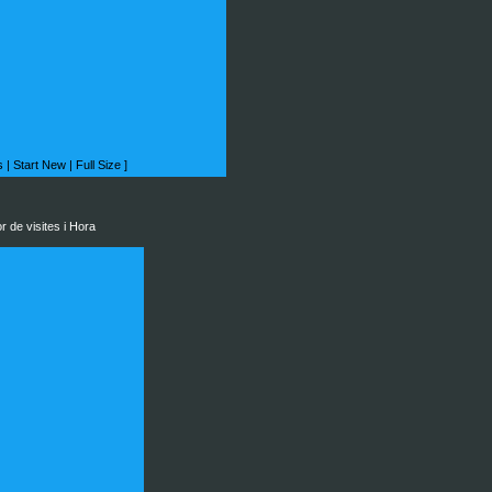
s
|
Start New
|
Full Size
]
 de visites i Hora