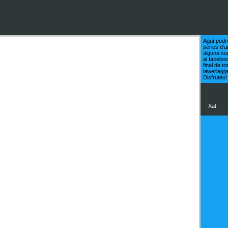
Aquí podr
sèries d'a
alguna su
al facebo
final de t
lawerlagg
Disfruteu!
Xat