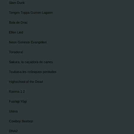
Slam Dunk
Tengen Toppa Gurren Lagann
Bola de Drac
Elfen Lied
Neon Genesis Evangelion
Toradora!
Sakura, la caçadora de cartes
Tsubasa les cròniques perdudes
Highschool of the Dead
Ranma 1 2
Fushigi Yûgi
Utena
Cowboy Beebop
DNA2