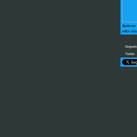
Ajuda per
millor mú
Segueix
Twitter