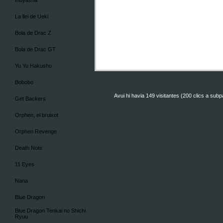
Inuyasha
La llei de Ueki
Bola de Drac Z
Bola de Drac GT
Yu Yu Hakusho
Bobobo
Avui hi havia 149 visitantes (200 clics a sub
Get Backers
Orphen, el bruixot
Orphen Revenge
Death Note
11 Eyes
Nana
Blue Dragon
Blue Dragon Tenkai no Shichi
Ryuu