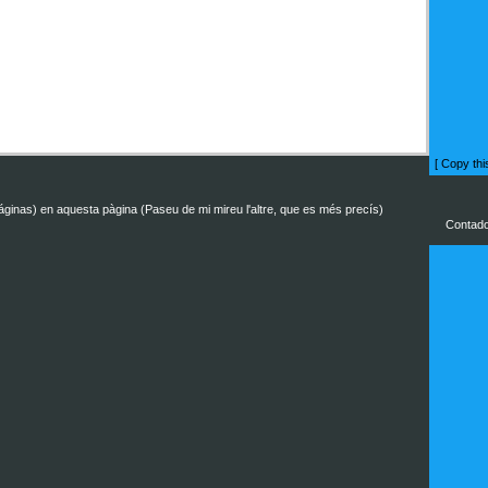
[
Copy thi
páginas) en aquesta pàgina (Paseu de mi mireu l'altre, que es més precís)
Contador