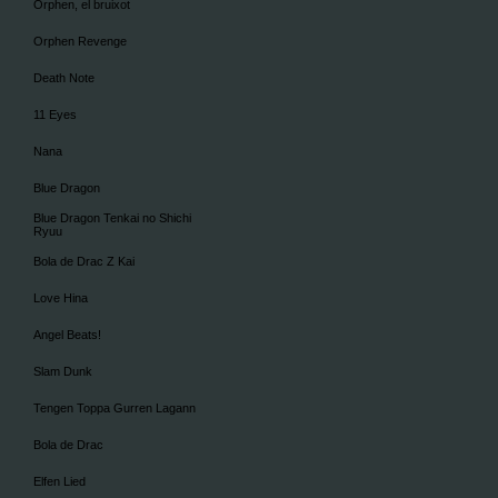
Orphen, el bruixot
Orphen Revenge
Death Note
11 Eyes
Nana
Blue Dragon
Blue Dragon Tenkai no Shichi
Ryuu
Bola de Drac Z Kai
Love Hina
Angel Beats!
Slam Dunk
Tengen Toppa Gurren Lagann
Bola de Drac
Elfen Lied