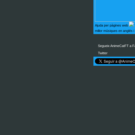
Ajuda per pàgines web
millor músiques en anglés
Segueix AnimeCatFT a F
Twitter