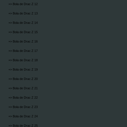
=> Bola de Drac Z 12
=> Bola de Drac Z 13
=> Bola de Drac Z 14
=> Bola de Drac Z 15
=> Bola de Drac Z 16
=> Bola de Drac Z 17
=> Bola de Drac Z 18
=> Bola de Drac Z 19
=> Bola de Drac Z 20
=> Bola de Drac Z 21
=> Bola de Drac Z 22
=> Bola de Drac Z 23
=> Bola de Drac Z 24
=> Bola de Drac Z 25