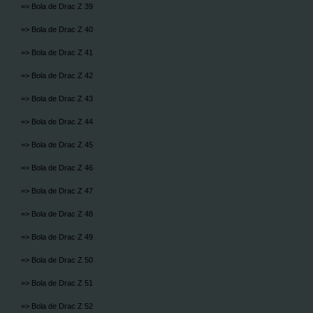
=> Bola de Drac Z 39
=> Bola de Drac Z 40
=> Bola de Drac Z 41
=> Bola de Drac Z 42
=> Bola de Drac Z 43
=> Bola de Drac Z 44
=> Bola de Drac Z 45
=> Bola de Drac Z 46
=> Bola de Drac Z 47
=> Bola de Drac Z 48
=> Bola de Drac Z 49
=> Bola de Drac Z 50
=> Bola de Drac Z 51
=> Bola de Drac Z 52