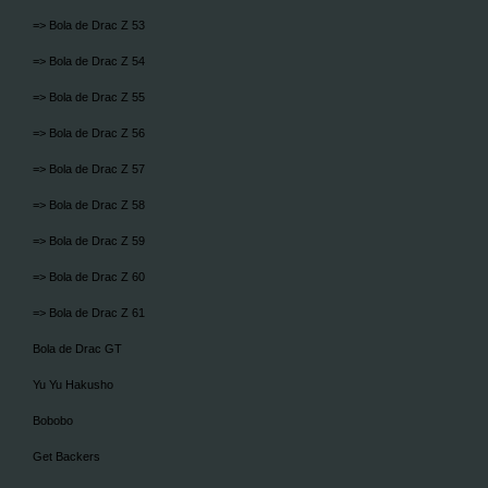
=> Bola de Drac Z 53
=> Bola de Drac Z 54
=> Bola de Drac Z 55
=> Bola de Drac Z 56
=> Bola de Drac Z 57
=> Bola de Drac Z 58
=> Bola de Drac Z 59
=> Bola de Drac Z 60
=> Bola de Drac Z 61
Bola de Drac GT
Yu Yu Hakusho
Bobobo
Get Backers