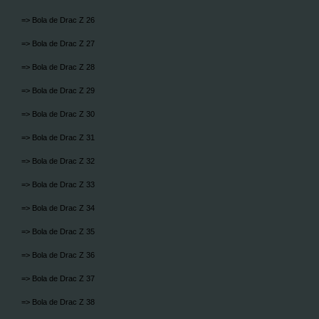
=> Bola de Drac Z 26
=> Bola de Drac Z 27
=> Bola de Drac Z 28
=> Bola de Drac Z 29
=> Bola de Drac Z 30
=> Bola de Drac Z 31
=> Bola de Drac Z 32
=> Bola de Drac Z 33
=> Bola de Drac Z 34
=> Bola de Drac Z 35
=> Bola de Drac Z 36
=> Bola de Drac Z 37
=> Bola de Drac Z 38