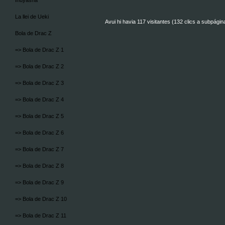
Inuyasha
La llei de Ueki
Avui hi havia 117 visitantes (132 clics a subpági
Bola de Drac Z
=> Bola de Drac Z 1
=> Bola de Drac Z 2
=> Bola de Drac Z 3
=> Bola de Drac Z 4
=> Bola de Drac Z 5
=> Bola de Drac Z 6
=> Bola de Drac Z 7
=> Bola de Drac Z 8
=> Bola de Drac Z 9
=> Bola de Drac Z 10
=> Bola de Drac Z 11