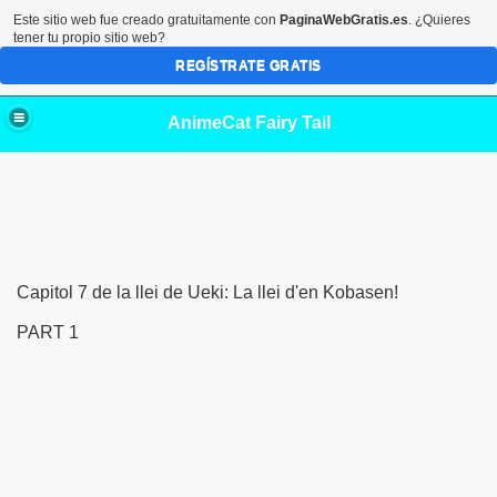
Este sitio web fue creado gratuitamente con
PaginaWebGratis.es
. ¿Quieres
tener tu propio sitio web?
REGÍSTRATE GRATIS
AnimeCat Fairy Tail
Capitol 7 de la llei de Ueki: La llei d'en Kobasen!
PART 1