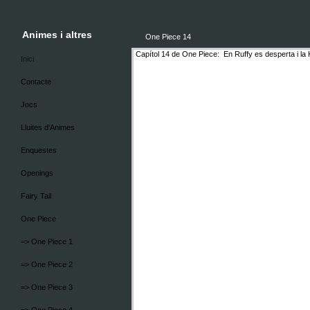
Animes i altres
One Piece 14
Capítol 14 de One Piece: En Ruffy es desperta i la
Inici
Contacte
Jocs
Lluites d'Animes
Enquestes
Openings
Fairy Tail
One Piece
=> One Piece 1
=> One Piece 2
=> One Piece 3