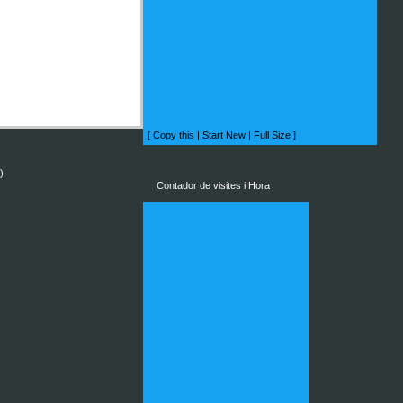
[
Copy this
|
Start New
|
Full Size
]
)
Contador de visites i Hora