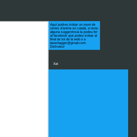
Aquí podreu trobar un munt de
sèries d'anime en català, si teniu
alguna suggerència la podeu fer
al facebook que podeu trobar al
final de tot de la web o a
lawerlagger@gmail.com.
Disfruteu!
Xat