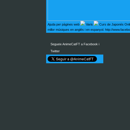
Ajuda per pàgines web
Varis
Curs de Japonés Onl
millor músiques en anglés i en espanyol. http://www.fa
Segueix AnimeCatFT a Facebook i
Twitter