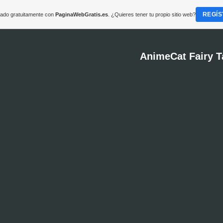
REGÍS
reado gratuitamente con
PaginaWebGratis.es
. ¿Quieres tener tu propio sitio web?
AnimeCat Fairy T