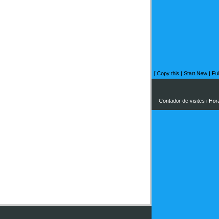
[
Copy this
|
Start New
|
Ful
Contador de visites i Hor