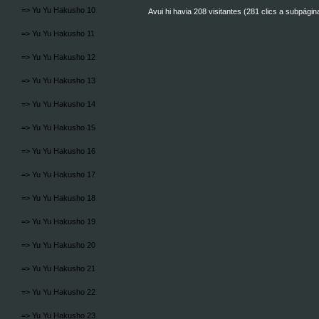
=> Yu Yu Hakusho 10
Avui hi havia 208 visitantes (281 clics a subpági
=> Yu Yu Hakusho 11
=> Yu Yu Hakusho 12
=> Yu Yu Hakusho 13
=> Yu Yu Hakusho 14
=> Yu Yu Hakusho 15
=> Yu Yu Hakusho 16
=> Yu Yu Hakusho 17
=> Yu Yu Hakusho 18
=> Yu Yu Hakusho 19
=> Yu Yu Hakusho 20
=> Yu Yu Hakusho 21
=> Yu Yu Hakusho 22
=> Yu Yu Hakusho 23