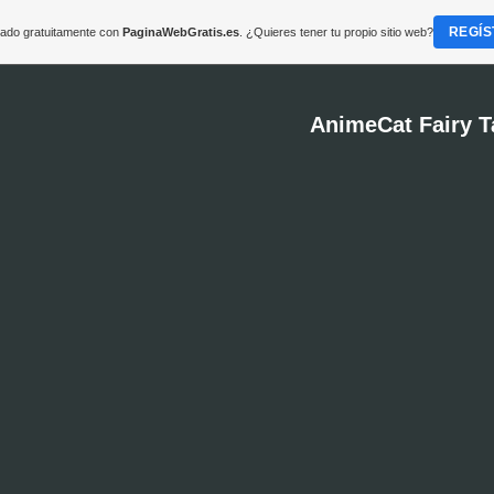
REGÍS
reado gratuitamente con
PaginaWebGratis.es
. ¿Quieres tener tu propio sitio web?
AnimeCat Fairy T