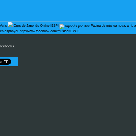
Varis
Curs de Japonés Online [ESP]
Pàgina de música nova, amb act
 i en espanyol. http://www.facebook.com/musicaNEWJJ
acebook i