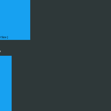
l Size
]
a