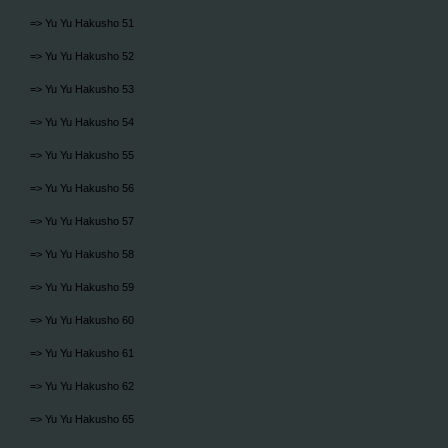
=> Yu Yu Hakusho 51
=> Yu Yu Hakusho 52
=> Yu Yu Hakusho 53
=> Yu Yu Hakusho 54
=> Yu Yu Hakusho 55
=> Yu Yu Hakusho 56
=> Yu Yu Hakusho 57
=> Yu Yu Hakusho 58
=> Yu Yu Hakusho 59
=> Yu Yu Hakusho 60
=> Yu Yu Hakusho 61
=> Yu Yu Hakusho 62
=> Yu Yu Hakusho 65