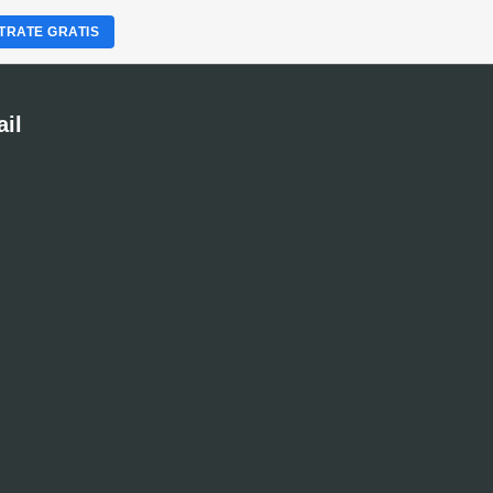
TRATE GRATIS
ail