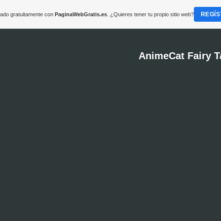
REGÍS
reado gratuitamente con
PaginaWebGratis.es
. ¿Quieres tener tu propio sitio web?
AnimeCat Fairy T