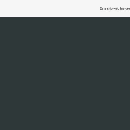
Este sitio web fue c