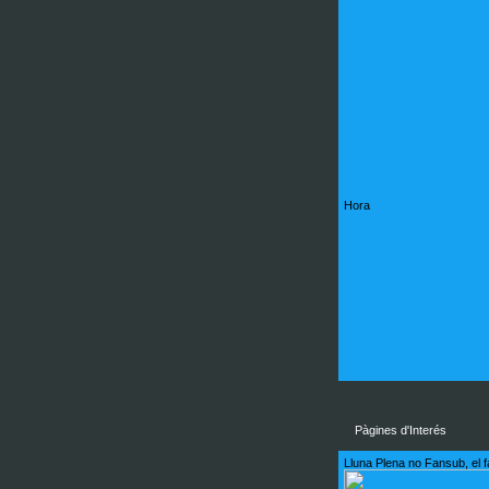
Hora
Pàgines d'Interés
Lluna Plena no Fansub, el f