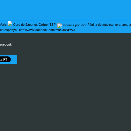
Varis
Curs de Japonés Online [ESP]
Pàgina de música nova, amb act
 i en espanyol. http://www.facebook.com/musicaNEWJJ
acebook i