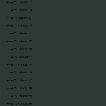
=> Yu Yu Hakusho 37
=> Yu Yu Hakusho 38
=> Yu Yu hakusho 39
=> Yu Yu Hakusho 40
=> Yu Yu Hakusho 41
=> Yu Yu Hakusho 42
=> Yu Yu Hakusho 43
=> Yu Yu Haksuho 44
=> Yu Yu Hakusho 45
=> Yu Yu Hakusho 46
=> Yu Yu Hakusho 47
=> Yu Yu Hakusho 48
=> Yu Yu Hakusho 49
=> Yu Yu Hakusho 50