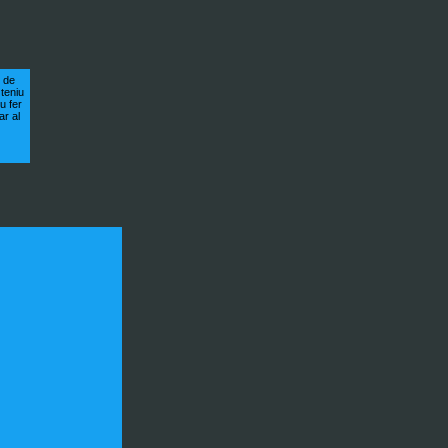
 de
 teniu
u fer
ar al